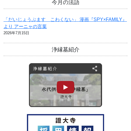
今月の法語
「だいじょうぶます こわくない」 漫画『SPY×FAMILY』
より アーニャの言葉
2026年7月15日
浄縁墓紹介