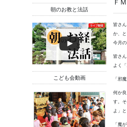
ＦＭ
朝のお教と法話
皆さん
か、と
今月の
皆さん
よく「
こども会動画
「邪魔
何か良
す。そ
よ」と
「魔が