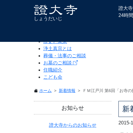
證大寺
24時
しょうだいじ
ホーム
歴史と未来
浄土真宗とは
葬儀・法事のご相談
お墓のご相談
住職紹介
こども会
ホーム
新着情報
ＦＭ江戸川 第6回「お寺
お知らせ
新
2015-
證大寺からのお知らせ