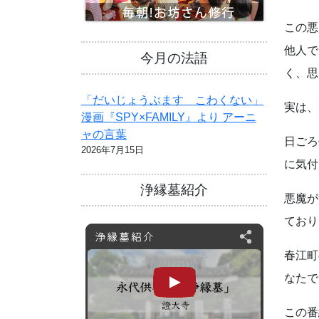
この悪
他人で
今月の法語
く、思
「だいじょうぶます こわくない」
実は、
漫画『SPY×FAMILY』より アーニ
ャの言葉
日ごろ
2026年7月15日
に気付
浄縁墓紹介
悪魔が
ており
春江町
なたで
この番