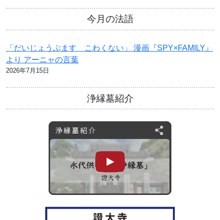
今月の法語
「だいじょうぶます こわくない」 漫画『SPY×FAMILY』
より アーニャの言葉
2026年7月15日
浄縁墓紹介