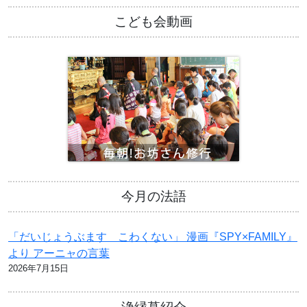
こども会動画
今月の法語
「だいじょうぶます こわくない」 漫画『SPY×FAMILY』
より アーニャの言葉
2026年7月15日