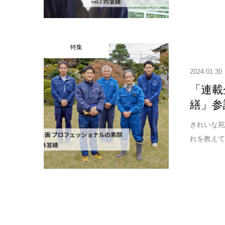
特集
2024.01.30
「連載
繕」参
きれいな苑
れを教えて