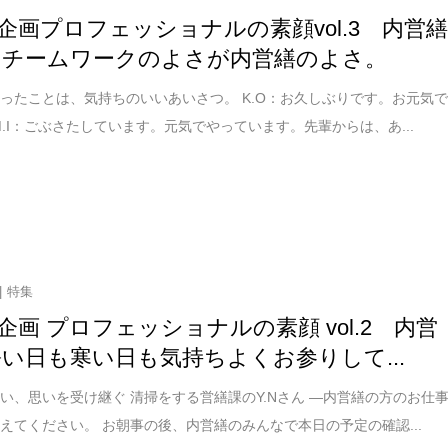
企画プロフェッショナルの素顔vol.3 内営
 チームワークのよさが内営繕のよさ。
ったことは、気持ちのいいあいさつ。 K.O：お久しぶりです。お元気
M.I：ごぶさたしています。元気でやっています。先輩からは、あ...
特集
企画 プロフェッショナルの素顔 vol.2 内営
暑い日も寒い日も気持ちよくお参りして...
い、思いを受け継ぐ 清掃をする営繕課のY.Nさん ―内営繕の方のお仕
えてください。 お朝事の後、内営繕のみんなで本日の予定の確認...