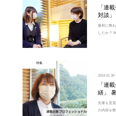
「連載
対談」
最初に教わ
したか？ 
特集
2024.01.30
「連載
繕」 
先輩を見習
の内容を教