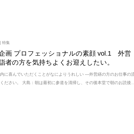
特集
企画 プロフェッショナルの素顔 vol.1 外営
詣者の方を気持ちよくお迎えしたい。
内に喜んでいただくことがなによりうれしい ―外営繕の方のお仕事の
ください。 大島：朝は最初に参道を清掃し、その後本堂で朝のお読後..