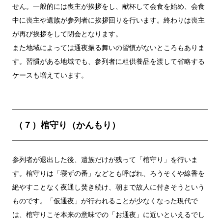
せん。一般的には喪主が挨拶をし、献杯して会食を始め、会食
中に喪主や遺族が参列者に挨拶回りを行います。終わりは喪主
が再び挨拶をして閉会となります。
また地域によっては通夜振る舞いの習慣がないところもありま
す。習慣がある地域でも、参列者に粗供養品を渡して省略する
ケースも増えています。
（７）棺守り（かんもり）
参列者が退出した後、遺族だけが残って「棺守り」を行いま
す。棺守りは「寝ずの番」などとも呼ばれ、ろうそくや線香を
絶やすことなく夜通し焚き続け、朝まで故人に付きそうという
ものです。「仮通夜」が行われることが少なくなった現代で
は、棺守りこそ本来の意味での「お通夜」に近いといえるでし